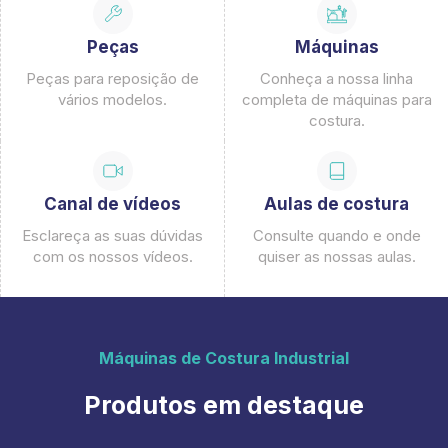
Peças
Máquinas
Peças para reposição de
Conheça a nossa linha
vários modelos.
completa de máquinas para
costura.
Canal de vídeos
Aulas de costura
Esclareça as suas dúvidas
Consulte quando e onde
com os nossos vídeos.
quiser as nossas aulas.
Máquinas de Costura Industrial
Produtos em destaque