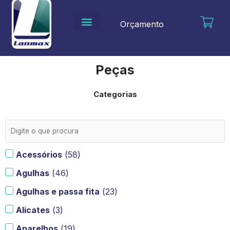
Ir
para
Orçamento
o
conteúdo
Peças
Categorias
Acessórios
(
58
)
Agulhas
(
46
)
Agulhas e passa fita
(
23
)
Alicates
(
3
)
Aparelhos
(
19
)