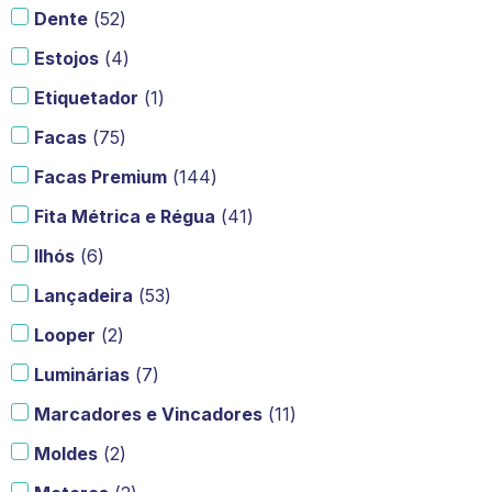
Dente
(
52
)
Estojos
(
4
)
Etiquetador
(
1
)
Facas
(
75
)
Facas Premium
(
144
)
Fita Métrica e Régua
(
41
)
Ilhós
(
6
)
Lançadeira
(
53
)
Looper
(
2
)
Luminárias
(
7
)
Marcadores e Vincadores
(
11
)
Moldes
(
2
)