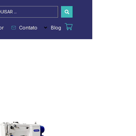
sar
or
Contato
Blog