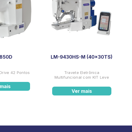
1850D
LM-9430HS-M (40x30TS)
 Drive 42 Pontos
Travete Eletrônica
Multifuncional com KIT Leve
 mais
Ver mais