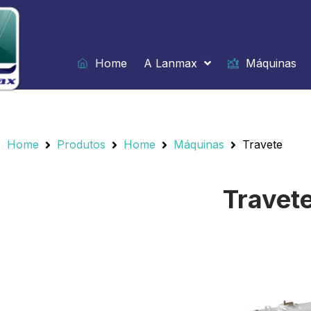
Ir
para
o
conteúdo
Home
A Lanmax
Máquinas
Home
/
Produtos
/
Home
/
Máquinas
/
Travete
Home
Produtos
Home
Máquinas
Travete
Travet