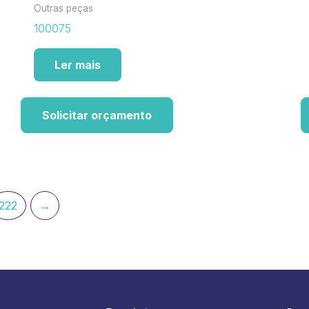
Outras peças
100075
Ler mais
Solicitar orçamento
222
→