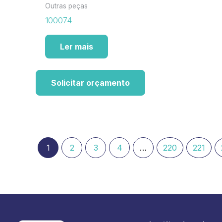
Outras peças
100074
Ler mais
Solicitar orçamento
1
2
3
4
…
220
221