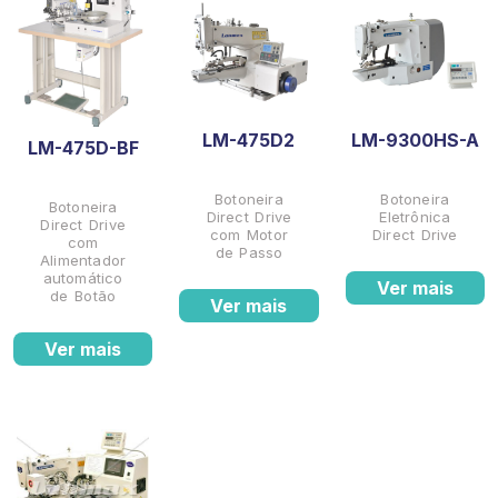
LM-475D2
LM-9300HS-A
LM-475D-BF
Botoneira
Botoneira
Botoneira
Direct Drive
Eletrônica
Direct Drive
com Motor
Direct Drive
com
de Passo
Alimentador
automático
Ver mais
de Botão
Ver mais
Ver mais