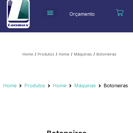
Ir
para
Orçamento
o
conteúdo
Home
/
Produtos
/
Home
/
Máquinas
/
Botoneiras
Home
Produtos
Home
Máquinas
Botoneiras