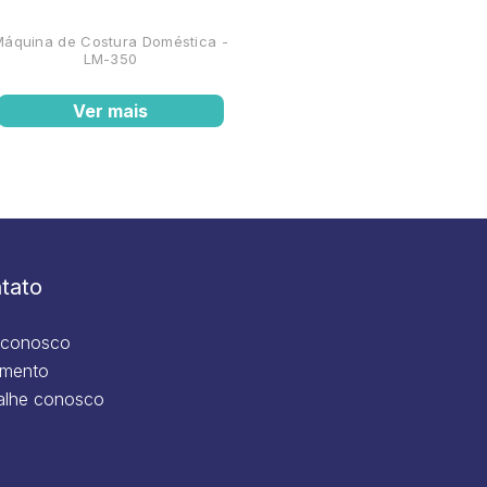
Máquina de Costura Doméstica -
LM-350
Ver mais
tato
 conosco
mento
alhe conosco