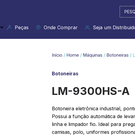
Pesqui
...
Peças
Onde Comprar
Seja um Distribuid
Início
/
Home
/
Máquinas
/
Botoneiras
/ 
Botoneiras
LM-9300HS-A
Botoneira eletrônica industrial, pont
Possui a função automática de leva
linha e limpador fio. Ideal para pre
camisas, polo, uniformes profissiona