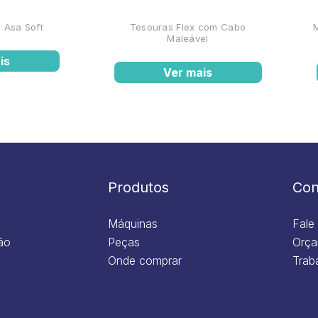
 Asa Soft
Tesouras Flex com Cabo
Maleável
is
Ver mais
Produtos
Con
Máquinas
Fale
ão
Peças
Orça
Onde comprar
Trab