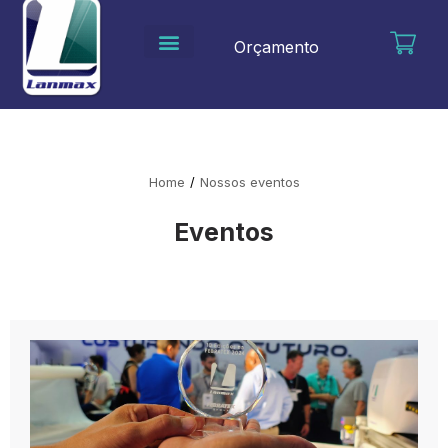
Ir
para
Orçamento
o
conteúdo
Home
/
Nossos eventos
Eventos