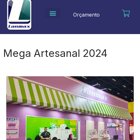
Ir
para
Orçamento
o
conteúdo
Mega Artesanal 2024