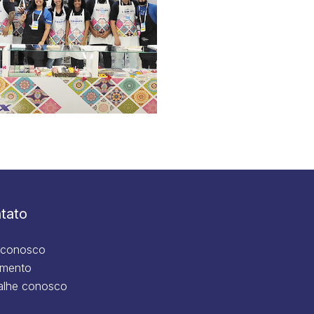
tato
 conosco
mento
alhe conosco