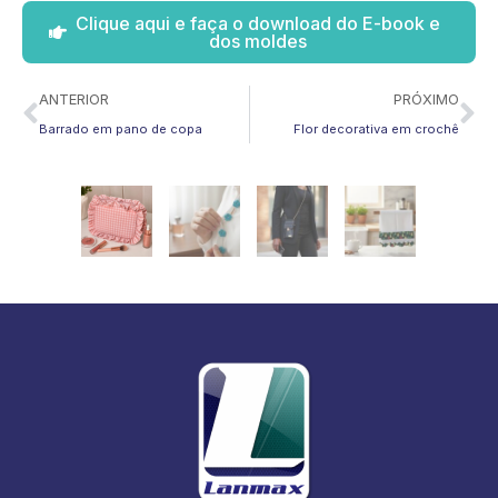
Clique aqui e faça o download do E-book e
dos moldes
Anterior
Pr
ANTERIOR
PRÓXIMO
Nécessaire Romântica
Barrado em pano de copa
Flor decorativa em crochê
em tecido
Leia mais