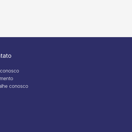
tato
 conosco
mento
alhe conosco