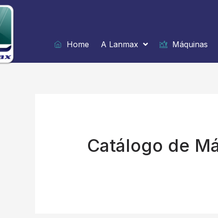
Ir
para
o
conteúdo
Home
A Lanmax
Máquinas
Catálogo de M