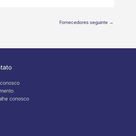
Fornecedores seguinte
→
tato
 conosco
mento
alhe conosco