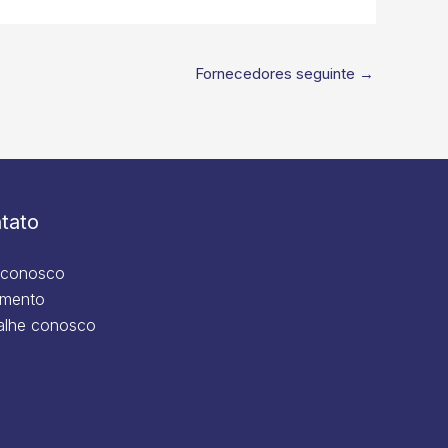
Fornecedores seguinte
→
tato
 conosco
mento
alhe conosco