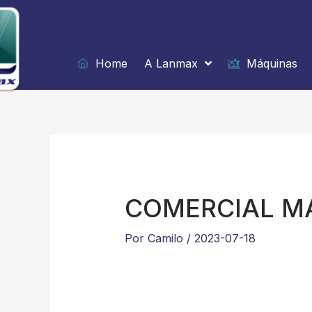
Ir
para
o
conteúdo
Home
A Lanmax
Máquinas
COMERCIAL M
Por
Camilo
/
2023-07-18