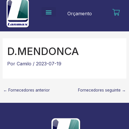
Ir
para
Orçamento
o
conteúdo
D.MENDONCA
Por
Camilo
/
2023-07-19
←
Fornecedores anterior
Fornecedores seguinte
→