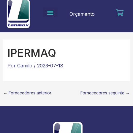
Ir
para
Orçamento
o
conteúdo
IPERMAQ
Por
Camilo
/
2023-07-18
←
Fornecedores anterior
Fornecedores seguinte
→