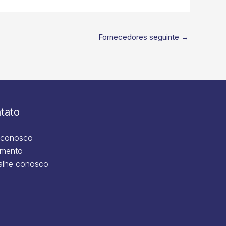
Fornecedores seguinte
→
tato
 conosco
mento
alhe conosco