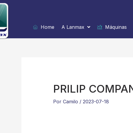
Ir
para
o
conteúdo
Home
A Lanmax
Máquinas
PRILIP COMPA
Por
Camilo
/
2023-07-18