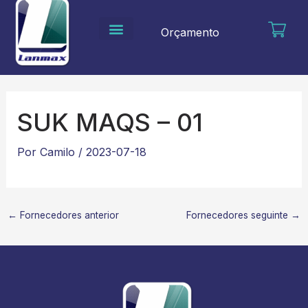
Ir
para
Orçamento
o
conteúdo
SUK MAQS – 01
Por
Camilo
/
2023-07-18
←
Fornecedores anterior
Fornecedores seguinte
→