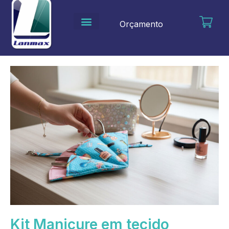
Ir
para
Orçamento
o
conteúdo
Kit Manicure em tecido