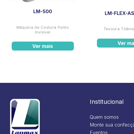
LM-500
LM-FLEX-AS
Máquina de Costura Ponto
Tesoura Titânio
Invisível
Ver ma
Ver mais
Institucional
Quem somos
Monte sua confecç
Eventos