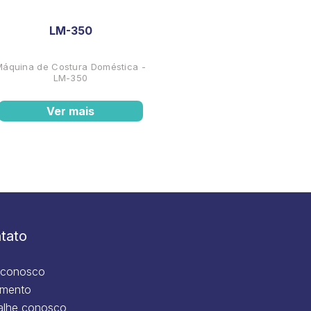
LM-350
Máquina de Costura Doméstica -
LM-350
Ver mais
tato
 conosco
mento
alhe conosco