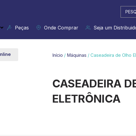
Pesqui
...
Peças
Onde Comprar
Seja um Distribuid
nline
Início
/
Máquinas
/ Caseadeira de Olho El
CASEADEIRA D
ELETRÔNICA