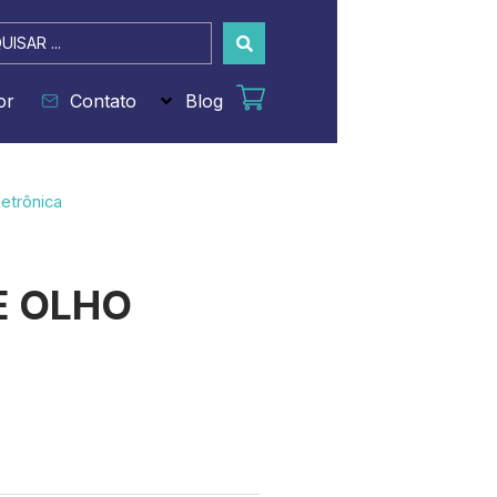
sar
or
Contato
Blog
etrônica
E OLHO