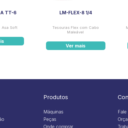
A TT-6
LM-FLEX-8 1/4
 Asa Soft
Tesouras Flex com Cabo
Maleável
is
Ver mais
Produtos
Con
Máquinas
Fale
ão
Peças
Orça
Onde comprar
Trab