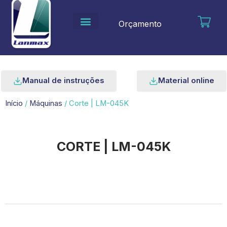
Ir
para
Orçamento
o
conteúdo
Manual de instruções
Material online
Início
/
Máquinas
/ Corte | LM-045K
CORTE | LM-045K