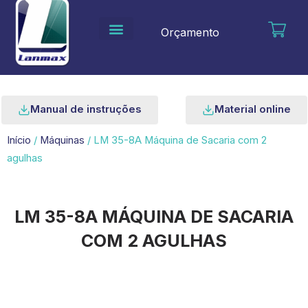
Ir
para
Orçamento
o
conteúdo
Manual de instruções
Material online
Início
/
Máquinas
/ LM 35-8A Máquina de Sacaria com 2
agulhas
LM 35-8A MÁQUINA DE SACARIA
COM 2 AGULHAS