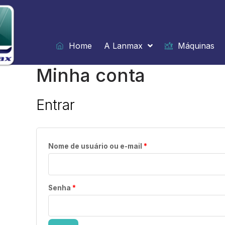
Ir
para
o
conteúdo
Home
A Lanmax
Máquinas
Minha conta
Obrigatório
Obrigatório
Entrar
Nome de usuário ou e-mail
*
Senha
*