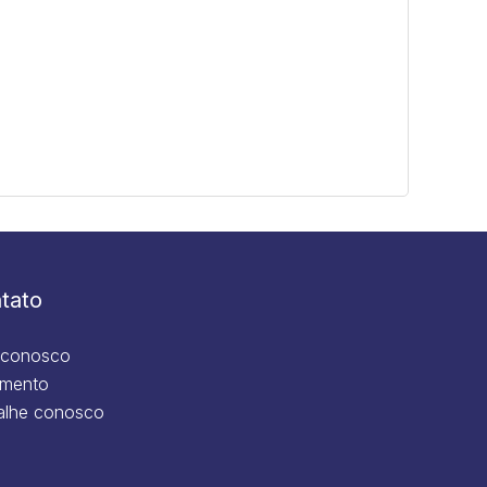
tato
 conosco
mento
alhe conosco