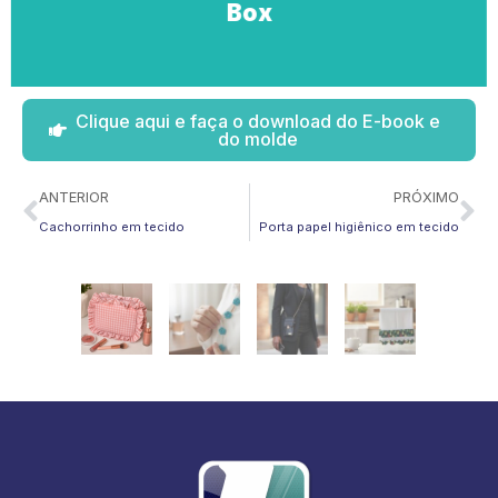
Box
Clique aqui e faça o download do E-book e
do molde
Anterior
Pr
ANTERIOR
PRÓXIMO
Nécessaire Romântica
Cachorrinho em tecido
Porta papel higiênico em tecido
em tecido
Leia mais