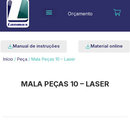
Ir
para
Orçamento
o
conteúdo
Manual de instruções
Material online
Início
/
Peça
/ Mala Peças 10 – Laser
MALA PEÇAS 10 – LASER