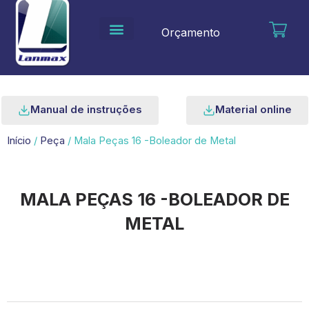
Ir
para
Orçamento
o
conteúdo
Manual de instruções
Material online
Início
/
Peça
/ Mala Peças 16 -Boleador de Metal
MALA PEÇAS 16 -BOLEADOR DE
METAL