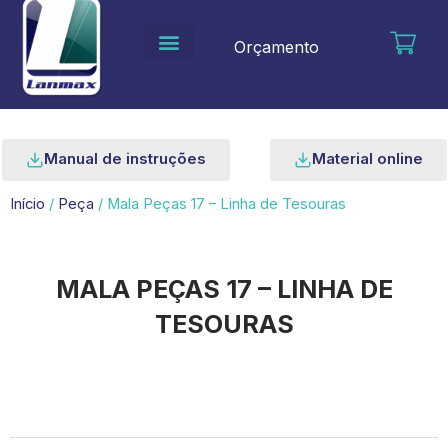
Ir
para
Orçamento
o
conteúdo
Manual de instruções
Material online
Início
/
Peça
/ Mala Peças 17 – Linha de Tesouras
MALA PEÇAS 17 – LINHA DE
TESOURAS