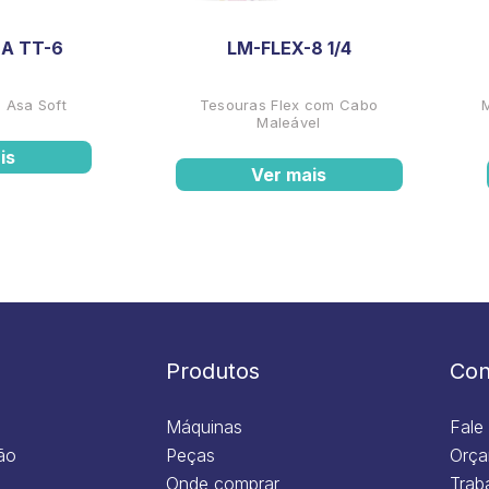
A TT-6
LM-FLEX-8 1/4
 Asa Soft
Tesouras Flex com Cabo
Maleável
is
Ver mais
Produtos
Con
Máquinas
Fale
ão
Peças
Orça
Onde comprar
Trab