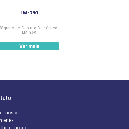
LM-350
Máquina de Costura Doméstica -
LM-350
Ver mais
tato
 conosco
mento
alhe conosco