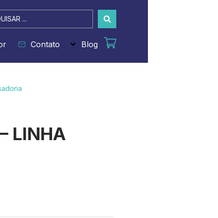
sar
or
Contato
Blog
sadoria
– LINHA