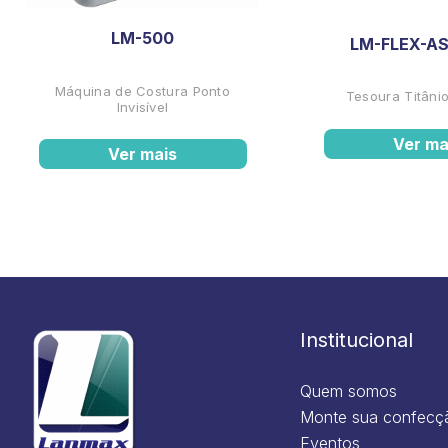
LM-500
LM-FLEX-AS
Máquina de Costura Ponto
Tesoura Titânio
Invisível
Ver ma
Ver mais
Institucional
Quem somos
Monte sua confecç
Eventos