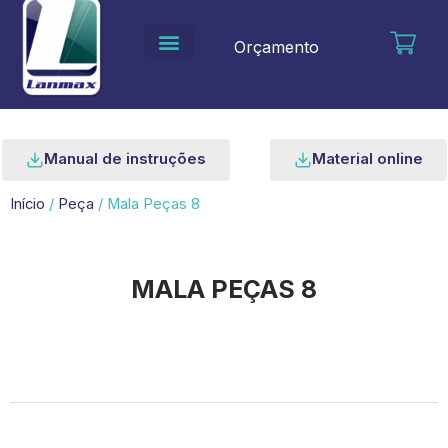
Ir
para
Orçamento
o
conteúdo
Manual de instruções
Material online
Início
/
Peça
/ Mala Peças 8
MALA PEÇAS 8