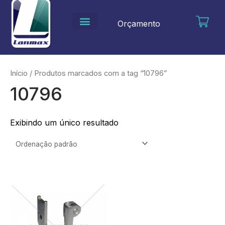
Ir
para
Orçamento
o
conteúdo
Início
/ Produtos marcados com a tag “10796”
10796
Exibindo um único resultado