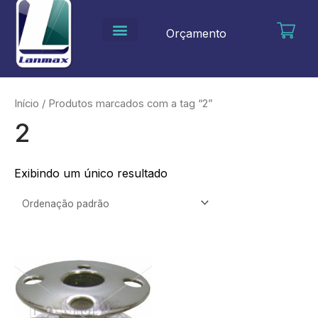
Ir
para
Orçamento
o
conteúdo
Início
/ Produtos marcados com a tag “2”
2
Exibindo um único resultado