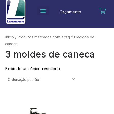
Ir
para
Orçamento
o
conteúdo
Início
/ Produtos marcados com a tag “3 moldes de
caneca”
3 moldes de caneca
Exibindo um único resultado