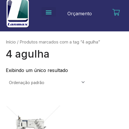
Ir
para
Orçamento
o
conteúdo
Início
/ Produtos marcados com a tag “4 agulha”
4 agulha
Exibindo um único resultado