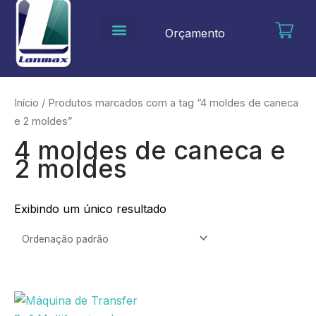
Ir
para
Orçamento
o
conteúdo
Início
/ Produtos marcados com a tag “4 moldes de caneca
e 2 moldes”
4 moldes de caneca e
2 moldes
Exibindo um único resultado