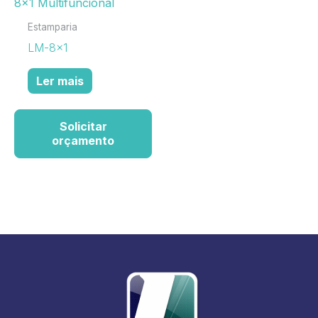
Estamparia
LM-8×1
Ler mais
Solicitar
orçamento