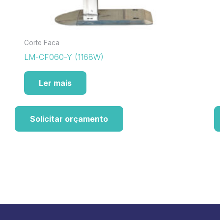
Corte Faca
LM-CF060-Y (1168W)
Ler mais
Solicitar orçamento