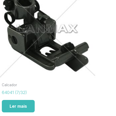
Calcador
64041 (7/32)
Ler mais