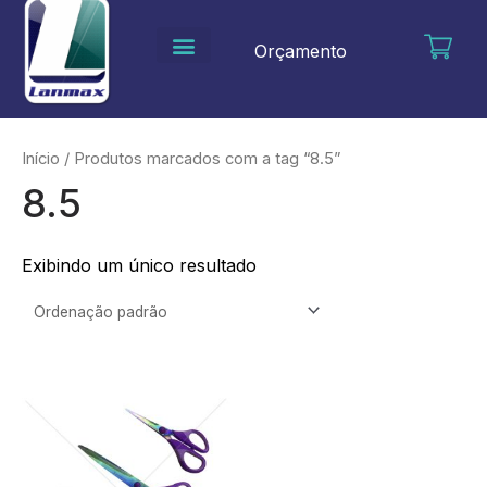
Ir
para
Orçamento
o
conteúdo
Início
/ Produtos marcados com a tag “8.5”
8.5
Exibindo um único resultado