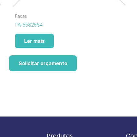
Facas
FA-5582564
Ler mais
Solicitar orçamento
Produtos
Con