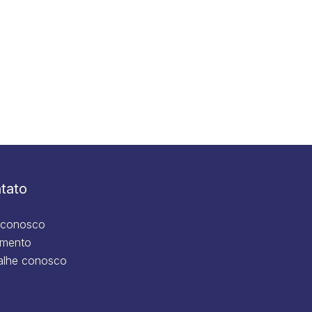
tato
 conosco
mento
alhe conosco