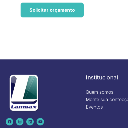
Solicitar orçamento
Institucional
Quem somos
Monte sua confecç
Eventos
F
I
L
Y
a
n
i
o
c
s
n
u