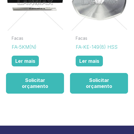
Facas
Facas
FA-5KM(N)
FA-KE-149(8) HSS
Ler mais
Ler mais
Solicitar
Solicitar
orçamento
orçamento