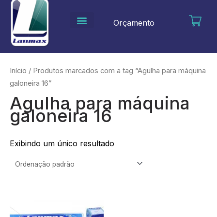
Ir
para
Orçamento
o
conteúdo
Início
/ Produtos marcados com a tag “Agulha para máquina
galoneira 16”
Agulha para máquina
galoneira 16
Exibindo um único resultado