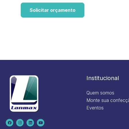
Solicitar orçamento
Institucional
Quem somos
Monte sua confecç
Eventos
F
I
L
Y
a
n
i
o
c
s
n
u