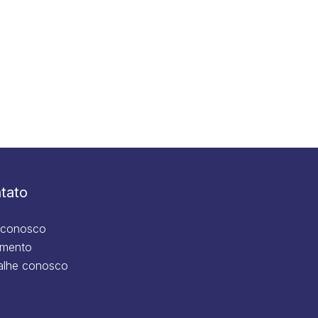
tato
 conosco
mento
alhe conosco