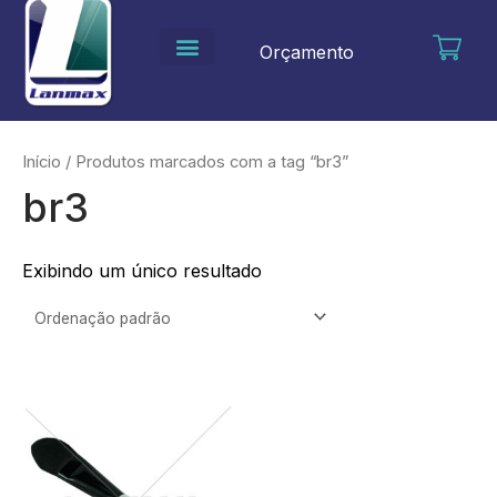
Ir
para
Orçamento
o
conteúdo
Início
/ Produtos marcados com a tag “br3”
br3
Exibindo um único resultado