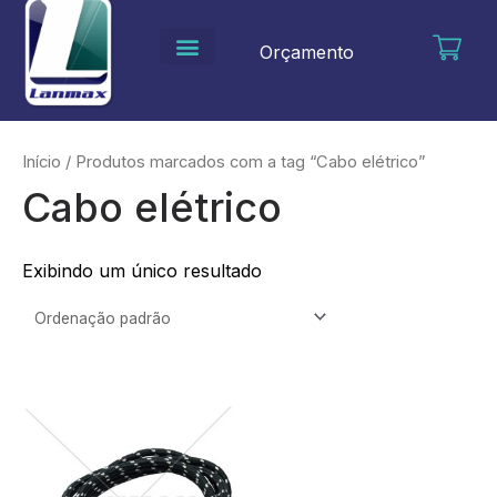
Ir
para
Orçamento
o
conteúdo
Início
/ Produtos marcados com a tag “Cabo elétrico”
Cabo elétrico
Exibindo um único resultado