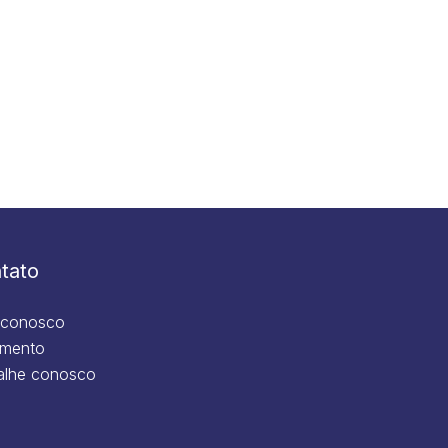
tato
 conosco
mento
alhe conosco