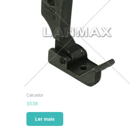
Calcador
S538
Ler mais