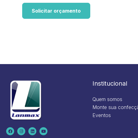
Solicitar orçamento
Institucional
Quem somos
Monte sua confecç
Eventos
F
I
L
Y
a
n
i
o
c
s
n
u