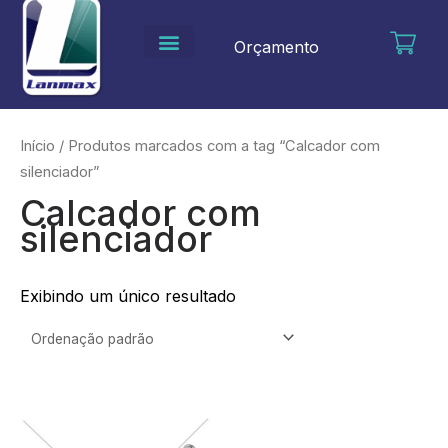
Ir
para
Orçamento
o
conteúdo
Início
/ Produtos marcados com a tag “Calcador com
silenciador”
Calcador com
silenciador
Exibindo um único resultado