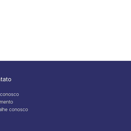
tato
 conosco
mento
alhe conosco