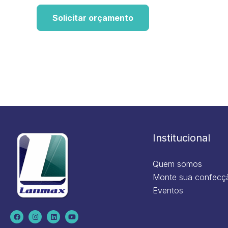
Solicitar orçamento
Institucional
Quem somos
Monte sua confecç
Eventos
F
I
L
Y
a
n
i
o
c
s
n
u