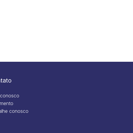
tato
 conosco
mento
alhe conosco