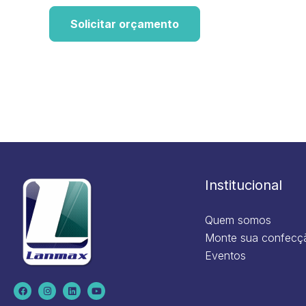
Solicitar orçamento
Institucional
Quem somos
Monte sua confecç
Eventos
F
I
L
Y
a
n
i
o
c
s
n
u