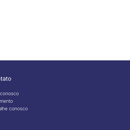
tato
 conosco
mento
alhe conosco