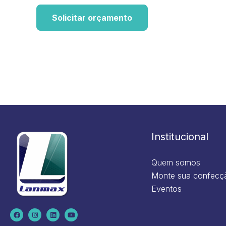
Solicitar orçamento
Institucional
Quem somos
Monte sua confecç
Eventos
F
I
L
Y
a
n
i
o
c
s
n
u