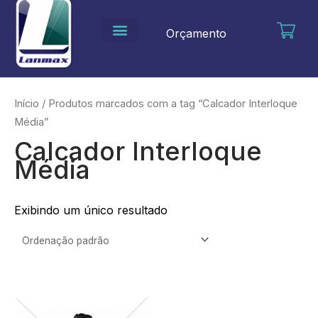
Ir
para
Orçamento
o
conteúdo
Início
/ Produtos marcados com a tag “Calcador Interloque
Média”
Calcador Interloque
Média
Exibindo um único resultado