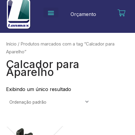
Ir
para
Orçamento
o
conteúdo
Início
/ Produtos marcados com a tag “Calcador para
Aparelho”
Calcador para
Aparelho
Exibindo um único resultado