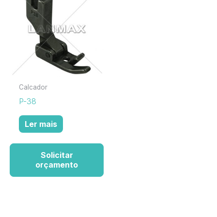
Calcador
P-38
Ler mais
Solicitar
orçamento