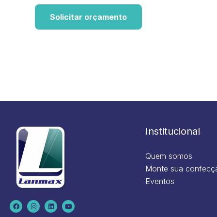
Solicitar orçamento
Institucional
Quem somos
Monte sua confecç
Eventos
F
I
L
Y
a
n
i
o
c
s
n
u