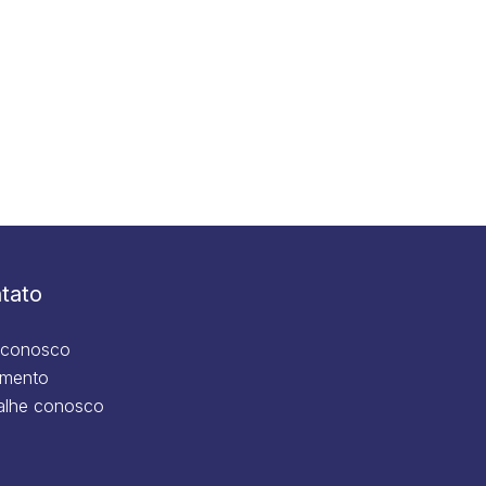
tato
 conosco
mento
alhe conosco